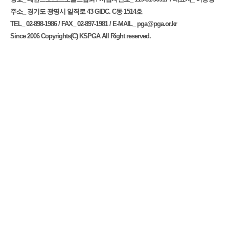
주소_ 경기도 광명시 일직로 43 GIDC. C동 1514호
TEL_ 02-898-1986 / FAX_ 02-897-1981 / E-MAIL_
pga@pga.or.kr
Since 2006 Copyrights(C) KSPGA All Right reserved.